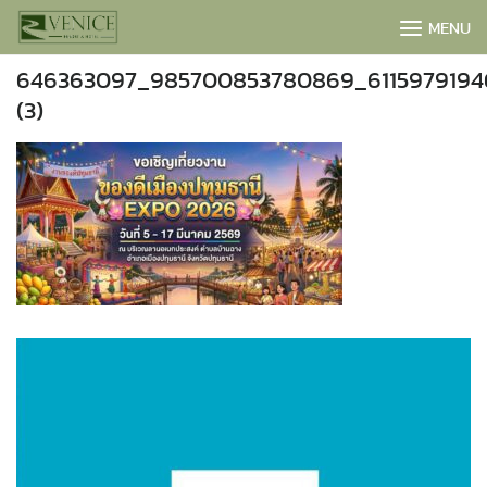
Skip
MENU
to
content
646363097_985700853780869_6115979194
(3)
BOOK NOW