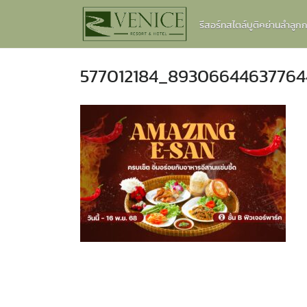
Skip
รีสอร์ทสไตล์บูติคย่านลำลู
to
content
577012184_89306644637764