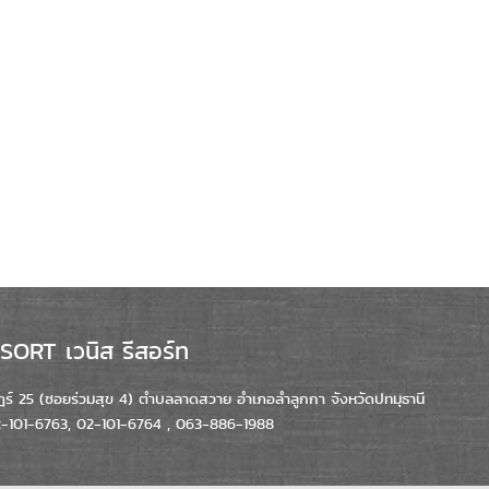
ORT เวนิส รีสอร์ท
์ 25 (ซอยร่วมสุข 4) ตำบลลาดสวาย อำเภอลำลูกกา จังหวัดปทมุธานี
02-101-6763, 02-101-6764 , 063-886-1988