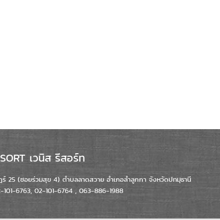
ORT เวนิส รีสอร์ท
์ 25 (ซอยร่วมสุข 4) ตำบลลาดสวาย อำเภอลำลูกกา จังหวัดปทมุธานี
02-101-6763, 02-101-6764 , 063-886-1988