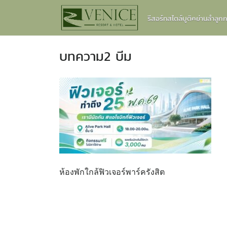
Skip
รีสอร์ทสไตล์บูติคย่านลำลู
to
content
บทความ2 บีม
ห้องพักใกล้ฟิวเจอร์พาร์ครังสิต