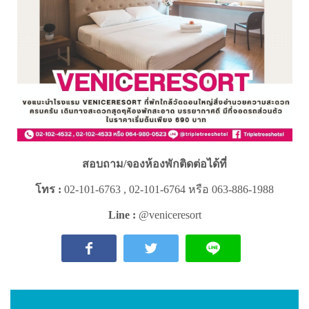
สอบถาม/จองห้องพักติดต่อได้ที่
โทร :
02-101-6763 , 02-101-6764 หรือ 063-886-1988
Line :
@veniceresort