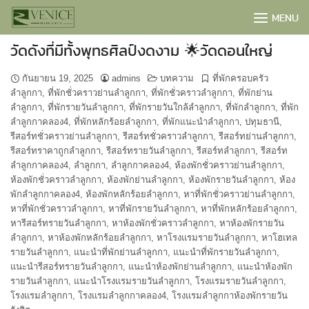
Skip
MENU
to
content
วัดดังที่มีทั้งพุทธศิลป์งดงาม 🌟วัดดอนใหญ่
กันยายน 19, 2025
admins
บทความ
ที่พักครอบครัว
ลำลูกกา
,
ที่พักชั่วคราวย่านลำลูกกา
,
ที่พักชั่วคราวลำลูกกา
,
ที่พักย่าน
ลำลูกกา
,
ที่พักรายวันลำลูกกา
,
ที่พักรายวันใกล้ลำลูกกา
,
ที่พักลำลูกกา
,
ที่พัก
ลำลูกกาคลอง4
,
ที่พักหลักร้อยลำลูกกา
,
ที่พักแนะนำลำลูกกา
,
ปทุมธานี
,
รีสอร์ทชั่วคราวย่านลำลูกกา
,
รีสอร์ทชั่วคราวลำลูกกา
,
รีสอร์ทย่านลำลูกกา
,
รีสอร์ทราคาถูกลำลูกกา
,
รีสอร์ทรายวันลำลูกกา
,
รีสอร์ทลำลูกกา
,
รีสอร์ท
ลำลูกกาคลอง4
,
ลำลูกกา
,
ลำลูกกาคลอง4
,
ห้องพักชั่วคราวย่านลำลูกกา
,
ห้องพักชั่วคราวลำลูกกา
,
ห้องพักย่านลำลูกกา
,
ห้องพักรายวันลำลูกกา
,
ห้อง
พักลำลูกกาคลอง4
,
ห้องพักหลักร้อยลำลูกกา
,
หาที่พักชั่วคราวย่านลำลูกกา
,
หาที่พักชั่วคราวลำลูกกา
,
หาที่พักรายวันลำลูกกา
,
หาที่พักหลักร้อยลำลูกกา
,
หารีสอร์ทรายวันลำลูกกา
,
หาห้องพักชั่วคราวลำลูกกา
,
หาห้องพักรายวัน
ลำลูกกา
,
หาห้องพักหลักร้อยลำลูกกา
,
หาโรงแรมรายวันลำลูกกา
,
หาโฮเทล
BOOK NOW
รายวันลำลูกกา
,
แนะนำที่พักย่านลำลูกกา
,
แนะนำที่พักรายวันลำลูกกา
,
แนะนำรีสอร์ทรายวันลำลูกกา
,
แนะนำห้องพักย่านลำลูกกา
,
แนะนำห้องพัก
รายวันลำลูกกา
,
แนะนำโรงแรมรายวันลำลูกกา
,
โรงแรมรายวันลำลูกกา
,
โรงแรมลำลูกกา
,
โรงแรมลำลูกกาคลอง4
,
โรงแรมลำลูกกาห้องพักรายวัน