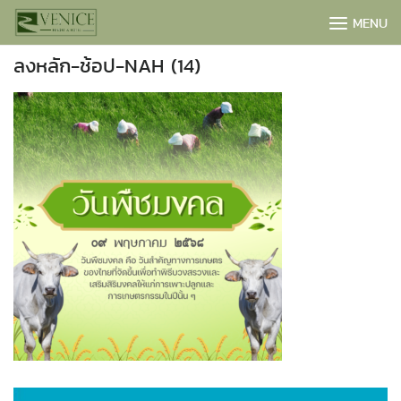
Skip
MENU
to
content
ลงหลัก-ช้อป-NAH (14)
BOOK NOW