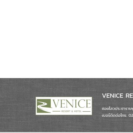
VENICE RES
ซอยไสวประชาราษฎร
เบอร์ติดต่อโทร: 