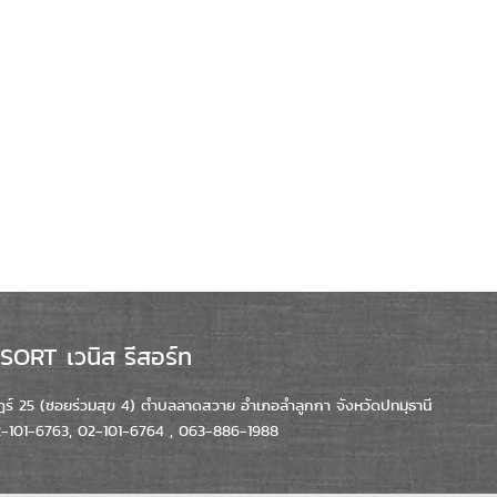
ORT เวนิส รีสอร์ท
์ 25 (ซอยร่วมสุข 4) ตำบลลาดสวาย อำเภอลำลูกกา จังหวัดปทมุธานี
02-101-6763, 02-101-6764 , 063-886-1988