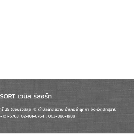
ORT เวนิส รีสอร์ท
์ 25 (ซอยร่วมสุข 4) ตำบลลาดสวาย อำเภอลำลูกกา จังหวัดปทมุธานี
02-101-6763, 02-101-6764 , 063-886-1988