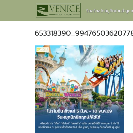
Skip
รีสอร์ทสไตล์บูติคย่านลำลู
to
content
653318390_9947650362077