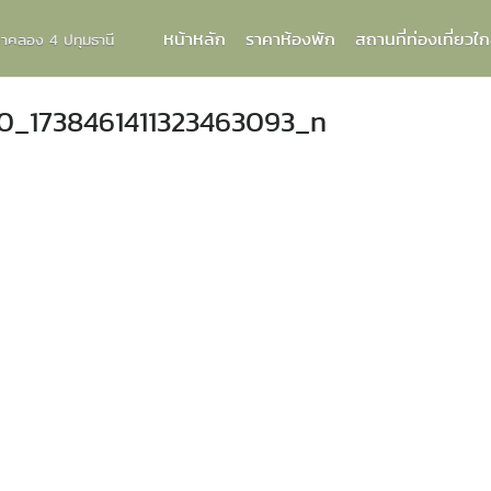
หน้าหลัก
ราคาห้องพัก
สถานที่ท่องเที่ยวใก
กกาคลอง 4 ปทุมธานี
0_1738461411323463093_n