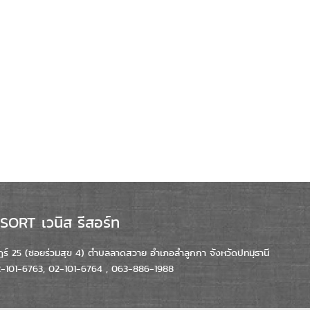
ORT เวนิส รีสอร์ท
์ 25 (ซอยร่วมสุข 4) ตำบลลาดสวาย อำเภอลำลูกกา จังหวัดปทมุธานี
02-101-6763, 02-101-6764 , 063-886-1988