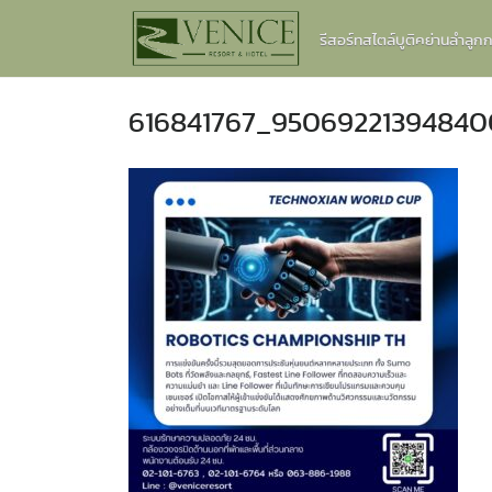
Skip
รีสอร์ทสไตล์บูติคย่านลำลู
to
content
616841767_95069221394840