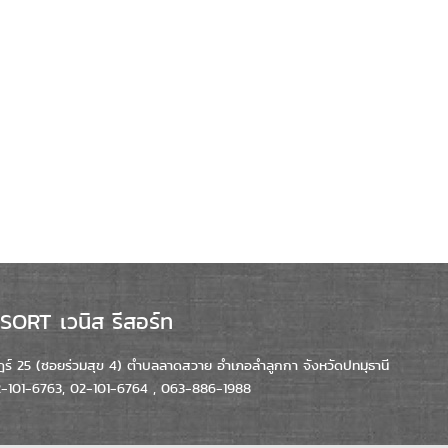
ORT เวนิส รีสอร์ท
์ 25 (ซอยร่วมสุข 4) ตำบลลาดสวาย อำเภอลำลูกกา จังหวัดปทมุธานี
02-101-6763, 02-101-6764 , 063-886-1988