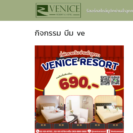
Skip
รีสอร์ทสไตล์บูติคย่านลำลู
to
content
กิจกรรม บีม ve