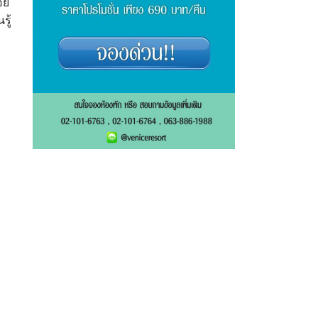
อย
รู้