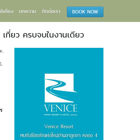
ล้เคียง
บทความ
ติดต่อเรา
BOOK NOW
ป เที่ยว ครบจบในงานเดียว
ัต
,
ี
,
ร