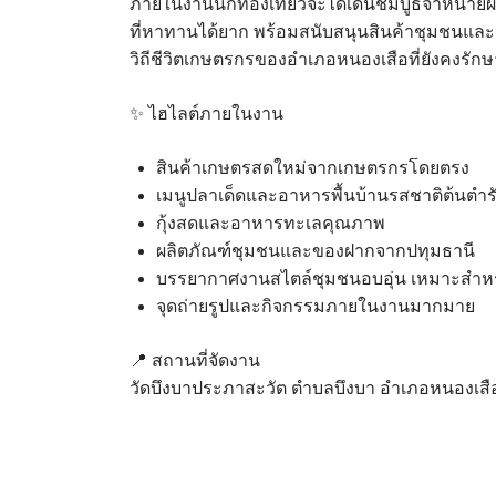
ภายในงานนักท่องเที่ยวจะได้เดินชมบูธจำหน่า
ที่หาทานได้ยาก พร้อมสนับสนุนสินค้าชุมชนและผ
วิถีชีวิตเกษตรกรของอำเภอหนองเสือที่ยังคงรักษ
✨ ไฮไลต์ภายในงาน
สินค้าเกษตรสดใหม่จากเกษตรกรโดยตรง
เมนูปลาเด็ดและอาหารพื้นบ้านรสชาติต้นตำร
กุ้งสดและอาหารทะเลคุณภาพ
ผลิตภัณฑ์ชุมชนและของฝากจากปทุมธานี
บรรยากาศงานสไตล์ชุมชนอบอุ่น เหมาะสำหรั
จุดถ่ายรูปและกิจกรรมภายในงานมากมาย
📍 สถานที่จัดงาน
วัดบึงบาประภาสะวัต ตำบลบึงบา อำเภอหนองเสือ