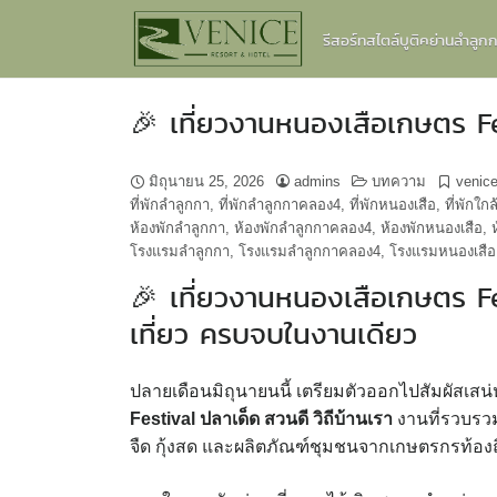
Skip
รีสอร์ทสไตล์บูติคย่านลำลู
to
content
🎉 เที่ยวงานหนองเสือเกษตร Fes
มิถุนายน 25, 2026
admins
บทความ
venice
ที่พักลำลูกกา
,
ที่พักลำลูกกาคลอง4
,
ที่พักหนองเสือ
,
ที่พักใก
ห้องพักลำลูกกา
,
ห้องพักลำลูกกาคลอง4
,
ห้องพักหนองเสือ
,
โรงแรมลำลูกกา
,
โรงแรมลำลูกกาคลอง4
,
โรงแรมหนองเสือ
🎉 เที่ยวงานหนองเสือเกษตร Fes
เที่ยว ครบจบในงานเดียว
ปลายเดือนมิถุนายนนี้ เตรียมตัวออกไปสัมผัสเสน
Festival ปลาเด็ด สวนดี วิถีบ้านเรา
งานที่รวบรว
จืด กุ้งสด และผลิตภัณฑ์ชุมชนจากเกษตรกรท้องถิ่น