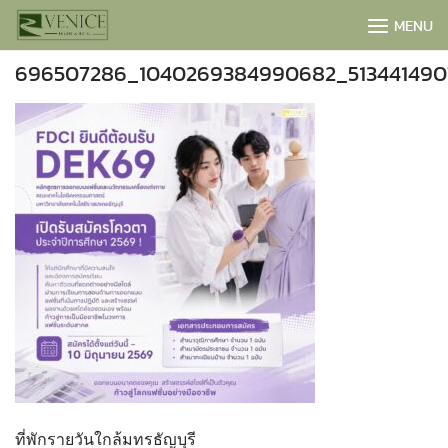
Skip
MENU
to
content
696507286_1040269384990682_513441490
BOOK NOW
ที่พักรายวันใกล้มทรธัญบุรี