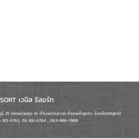
ORT เวนิส รีสอร์ท
์ 25 (ซอยร่วมสุข 4) ตำบลลาดสวาย อำเภอลำลูกกา จังหวัดปทมุธานี
02-101-6763, 02-101-6764 , 063-886-1988