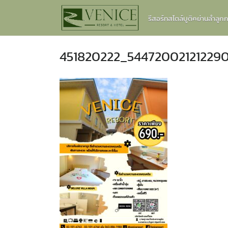
Skip
รีสอร์ทสไตล์บูติคย่านลำลู
to
content
451820222_54472002121229