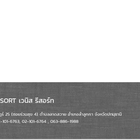
ORT เวนิส รีสอร์ท
์ 25 (ซอยร่วมสุข 4) ตำบลลาดสวาย อำเภอลำลูกกา จังหวัดปทมุธานี
02-101-6763, 02-101-6764 , 063-886-1988