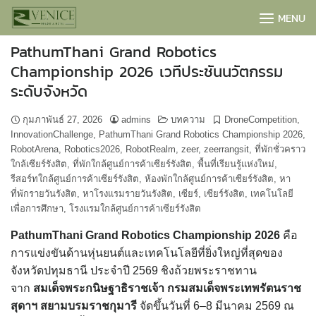
Skip
MENU
to
content
PathumThani Grand Robotics
Championship 2026 เวทีประชันนวัตกรรม
ระดับจังหวัด
กุมภาพันธ์ 27, 2026
admins
บทความ
DroneCompetition
,
InnovationChallenge
,
PathumThani Grand Robotics Championship 2026
,
RobotArena
,
Robotics2026
,
RobotRealm
,
zeer
,
zeerrangsit
,
ที่พักชั่วคราว
ใกล้เซียร์รังสิต
,
ที่พักใกล้ศูนย์การค้าเซียร์รังสิต
,
พื้นที่เรียนรู้แห่งใหม่
,
รีสอร์ทใกล้ศูนย์การค้าเซียร์รังสิต
,
ห้องพักใกล้ศูนย์การค้าเซียร์รังสิต
,
หา
ที่พักรายวันรังสิต
,
หาโรงแรมรายวันรังสิต
,
เซียร์
,
เซียร์รังสิต
,
เทคโนโลยี
เพื่อการศึกษา
,
โรงแรมใกล้ศูนย์การค้าเซียร์รังสิต
PathumThani Grand Robotics Championship 2026
คือ
BOOK NOW
การแข่งขันด้านหุ่นยนต์และเทคโนโลยีที่ยิ่งใหญ่ที่สุดของ
จังหวัดปทุมธานี ประจำปี 2569 ชิงถ้วยพระราชทาน
จาก
สมเด็จพระกนิษฐาธิราชเจ้า กรมสมเด็จพระเทพรัตนราช
สุดาฯ สยามบรมราชกุมารี
จัดขึ้นวันที่ 6–8 มีนาคม 2569 ณ