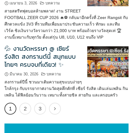
เมษายน 3, 2026
บทความ
สายสตรีทฟุตบอลห้ามพลาด! งาน STREET
FOOTBALL ZEER CUP 2026 🔥⚽ กลับมาอีกครั้งที่ Zeer Rangsit กับ
ศึกดวลแข้ง 3V3 ที่รวมทีมเพื่อนมาประชันความเร็ว ทักษะ และทีม
เวิร์ค ชิงเงินรางวัลรวมกว่า 21,000 บาท พร้อมถ้วยรางวัลสุดเท่ 🏆
งานนี้เหมาะกับทุกวัย ตั้งแต่รุ่น U8, U10, U12 จนถึง VIP
💦 งานวัดหรรษา @ เซียร์
รังสิต สงกรานต์นี้ สนุกแบบ
ไทยๆ ครบจบที่เดียว! ✨
มีนาคม 30, 2026
บทความ
สงกรานต์ปีนี้ ชวนมาเติมความสุขแบบง่ายๆ
ใกล้กรุง กับบรรยากาศงานวัดสุดคึกคักที่ เซียร์ รังสิต เดินเล่นเพลิน กิน
เพลิน ได้ฟีลย้อนวันวาน เหมาะทั้งสายชิล สายกิน และครอบครัว
1
2
3