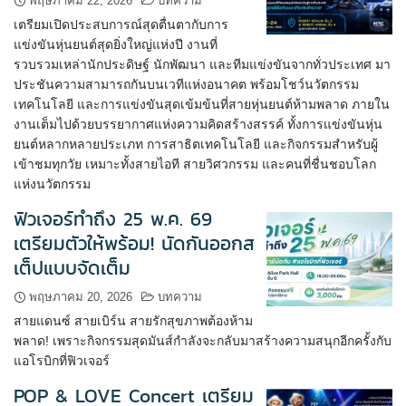
พฤษภาคม 22, 2026
บทความ
เตรียมเปิดประสบการณ์สุดตื่นตากับการ
แข่งขันหุ่นยนต์สุดยิ่งใหญ่แห่งปี งานที่
รวบรวมเหล่านักประดิษฐ์ นักพัฒนา และทีมแข่งขันจากทั่วประเทศ มา
ประชันความสามารถกันบนเวทีแห่งอนาคต พร้อมโชว์นวัตกรรม
เทคโนโลยี และการแข่งขันสุดเข้มข้นที่สายหุ่นยนต์ห้ามพลาด ภายใน
งานเต็มไปด้วยบรรยากาศแห่งความคิดสร้างสรรค์ ทั้งการแข่งขันหุ่น
ยนต์หลากหลายประเภท การสาธิตเทคโนโลยี และกิจกรรมสำหรับผู้
เข้าชมทุกวัย เหมาะทั้งสายไอที สายวิศวกรรม และคนที่ชื่นชอบโลก
แห่งนวัตกรรม
ฟิวเจอร์ทำถึง 25 พ.ค. 69
เตรียมตัวให้พร้อม! นัดกันออกส
เต็ปแบบจัดเต็ม
พฤษภาคม 20, 2026
บทความ
สายแดนซ์ สายเบิร์น สายรักสุขภาพต้องห้าม
พลาด! เพราะกิจกรรมสุดมันส์กำลังจะกลับมาสร้างความสนุกอีกครั้งกับ
แอโรบิกที่ฟิวเจอร์
POP & LOVE Concert เตรียม