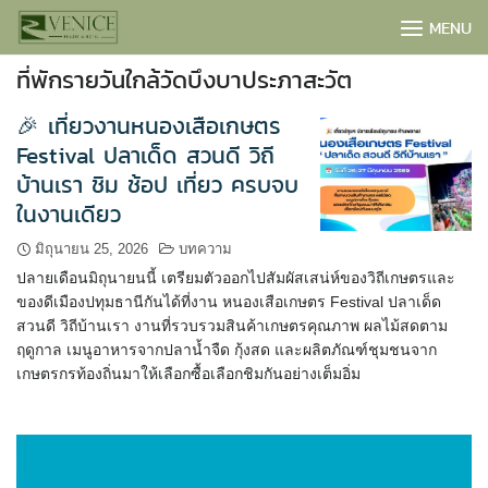
Skip
MENU
to
content
ที่พักรายวันใกล้วัดบึงบาประภาสะวัต
🎉 เที่ยวงานหนองเสือเกษตร
Festival ปลาเด็ด สวนดี วิถี
บ้านเรา ชิม ช้อป เที่ยว ครบจบ
ในงานเดียว
มิถุนายน 25, 2026
บทความ
ปลายเดือนมิถุนายนนี้ เตรียมตัวออกไปสัมผัสเสน่ห์ของวิถีเกษตรและ
ของดีเมืองปทุมธานีกันได้ที่งาน หนองเสือเกษตร Festival ปลาเด็ด
สวนดี วิถีบ้านเรา งานที่รวบรวมสินค้าเกษตรคุณภาพ ผลไม้สดตาม
ฤดูกาล เมนูอาหารจากปลาน้ำจืด กุ้งสด และผลิตภัณฑ์ชุมชนจาก
เกษตรกรท้องถิ่นมาให้เลือกซื้อเลือกชิมกันอย่างเต็มอิ่ม
BOOK NOW