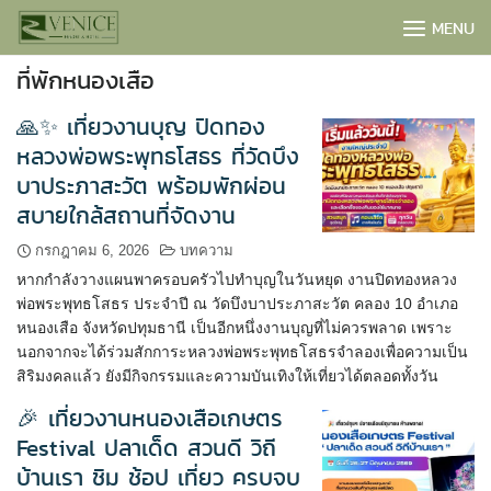
Skip
MENU
to
content
ที่พักหนองเสือ
🙏✨ เที่ยวงานบุญ ปิดทอง
หลวงพ่อพระพุทธโสธร ที่วัดบึง
บาประภาสะวัต พร้อมพักผ่อน
สบายใกล้สถานที่จัดงาน
กรกฎาคม 6, 2026
บทความ
หากกำลังวางแผนพาครอบครัวไปทำบุญในวันหยุด งานปิดทองหลวง
พ่อพระพุทธโสธร ประจำปี ณ วัดบึงบาประภาสะวัต คลอง 10 อำเภอ
หนองเสือ จังหวัดปทุมธานี เป็นอีกหนึ่งงานบุญที่ไม่ควรพลาด เพราะ
นอกจากจะได้ร่วมสักการะหลวงพ่อพระพุทธโสธรจำลองเพื่อความเป็น
สิริมงคลแล้ว ยังมีกิจกรรมและความบันเทิงให้เที่ยวได้ตลอดทั้งวัน
BOOK NOW
🎉 เที่ยวงานหนองเสือเกษตร
Festival ปลาเด็ด สวนดี วิถี
บ้านเรา ชิม ช้อป เที่ยว ครบจบ