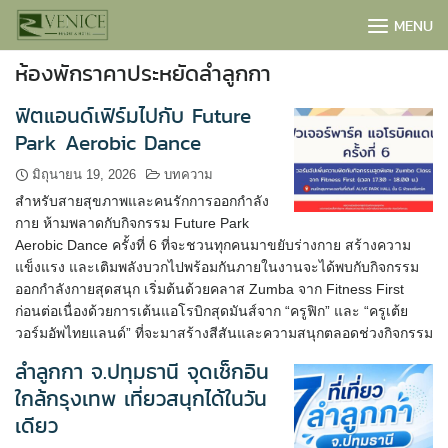
Skip
MENU
to
content
ห้องพักราคาประหยัดลำลูกกา
ฟิตแอนด์เฟิร์มไปกับ Future
Park Aerobic Dance
มิถุนายน 19, 2026
บทความ
สำหรับสายสุขภาพและคนรักการออกกำลัง
กาย ห้ามพลาดกับกิจกรรม Future Park
Aerobic Dance ครั้งที่ 6 ที่จะชวนทุกคนมาขยับร่างกาย สร้างความ
แข็งแรง และเติมพลังบวกไปพร้อมกันภายในงานจะได้พบกับกิจกรรม
ออกกำลังกายสุดสนุก เริ่มต้นด้วยคลาส Zumba จาก Fitness First
ก่อนต่อเนื่องด้วยการเต้นแอโรบิกสุดมันส์จาก “ครูฟิก” และ “ครูเต้ย
วอร์มอัพไทยแลนด์” ที่จะมาสร้างสีสันและความสนุกตลอดช่วงกิจกรรม
BOOK NOW
ลำลูกกา จ.ปทุมธานี จุดเช็กอิน
ใกล้กรุงเทพ เที่ยวสนุกได้ในวัน
เดียว