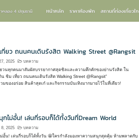
หน้าหลัก
ราคาห้องพัก
สถานที่ท่องเที่ยวใก
กกาคลอง 4 ปทุมธานี
เที่ยว ถนนคนเดินรังสิต Walking Street @Rangsit
27, 2025
บทความ
ชวนทุกคนมาสัมผัสบรรยากาศสุดชิลและความคึกคักของย่านรังสิต ใน
กิน ชิม เที่ยว ถนนคนเดินรังสิต Walking Street @Rangsit”
วมของอร่อย สินค้าสุดเก๋ และกิจกรรมบันเทิงมากมายไว้ในที่เดียว!
กไม่อั้น! เล่นกี่รอบก็ได้ทั้งวันที่Dream World
 8, 2025
บทความ
ม่อั้น! เล่นกี่รอบก็ได้ทั้งวัน 🤩ใครกำลังมองหาความสนุกสุดคุ้ม ห้ามพลาดกับ