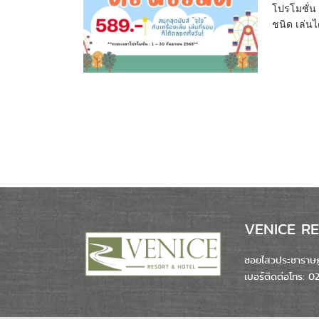
โปรโมชั่น 
ชนิด เล่นไ
VENICE RES
ซอยไสวประชาราษฎร
เบอร์ติดต่อโทร: 