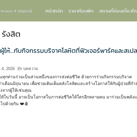
หน้าหลัก
ราคาห้องพัก
สถานที่ท่องเที่ยวใก
กกาคลอง 4 ปทุมธานี
 รังสิต
นผู้ให้…กับกิจกรรมบริจาคโลหิตที่ฟิวเจอร์พาร์คและสเปล
 4, 2026
บทความ
ทุกท่านร่วมเป็นส่วนหนึ่งของการส่งต่อชีวิต ด้วยการร่วมกิจกรรมบริจาค
เดือนมิถุนายน เพื่อช่วยเติมเต็มคลังโลหิตและสร้างโอกาสให้กับผู้ป่วยที่กำล
จากผู้ให้เช่นคุณ
ห้ในวันนี้ อาจเป็นโอกาสในการต่อชีวิตให้ใครอีกหลายคน มาร่วมเป็นพลังแ
นไปด้วยกัน ❤️🩸