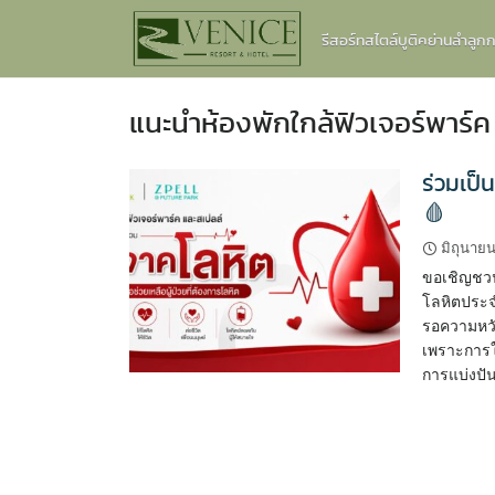
Skip
รีสอร์ทสไตล์บูติคย่านลำลู
to
content
แนะนำห้องพักใกล้ฟิวเจอร์พาร์ค
ร่วมเป็
🩸
มิถุนายน
ขอเชิญชวน
โลหิตประจำ
รอความหวัง
เพราะการใ
การแบ่งปั