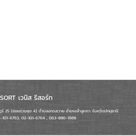
ORT เวนิส รีสอร์ท
์ 25 (ซอยร่วมสุข 4) ตำบลลาดสวาย อำเภอลำลูกกา จังหวัดปทมุธานี
02-101-6763, 02-101-6764 , 063-886-1988