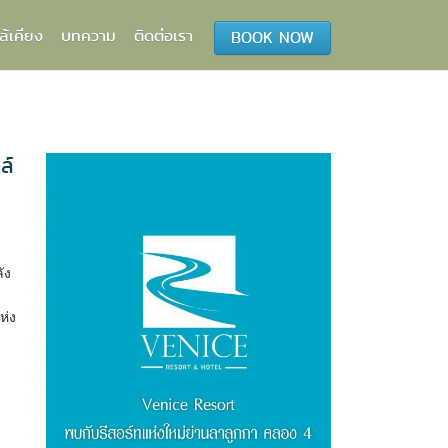
ล้เคียง
บทความ
ติดต่อเรา
BOOK NOW
ล์
ัง
ห่ง