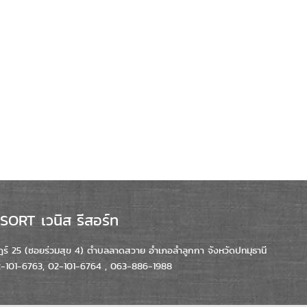
ORT เวนิส รีสอร์ท
์ 25 (ซอยร่วมสุข 4) ตำบลลาดสวาย อำเภอลำลูกกา จังหวัดปทมุธานี
02-101-6763, 02-101-6764 , 063-886-1988