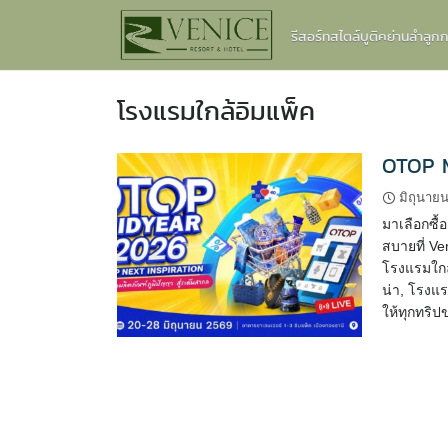
Skip
รีสอร์ทสไตล์บูติคย่านลำลู
to
content
โรงแรมใกล้อิมแพ็ค
OTOP M
มิถุนาย
มาเลือกซื
สบายที่ Ve
โรงแรมใกล้
น่า, โรงแร
ให้ทุกทริ