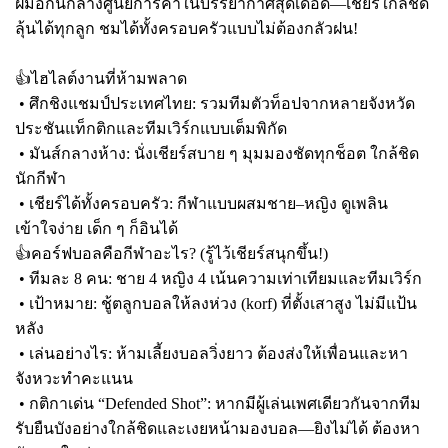
ฝีมือกันกลางศูนย์การค้าในบรรยากาศสุดเดือด—เชียร์ใกล้ชิด
ลุ้นได้ทุกลูก ชมได้ทั้งครอบครัวแบบไม่ต้องกลัวฝน!
👍ไฮไลต์งานที่ห้ามพลาด
• ศึกชิงแชมป์ประเทศไทย: รวมทีมตัวท็อปจากหลายจังหวัด
ประชันแท็กติกและทีมเวิร์กแบบเต็มพิกัด
• มันส์กลางห้าง: นั่งเชียร์สบาย ๆ มุมมองชัดทุกช็อต ใกล้ชิด
นักกีฬา
• เชียร์ได้ทั้งครอบครัว: กีฬาแบบผสมชาย–หญิง ดูเพลิน
เข้าใจง่าย เด็ก ๆ ก็อินได้
👍คอร์ฟบอลคือกีฬาอะไร? (รู้ไว้เชียร์สนุกขึ้น!)
• ทีมละ 8 คน: ชาย 4 หญิง 4 เน้นความเท่าเทียมและทีมเวิร์ก
• เป้าหมาย: ชู้ตลูกบอลให้ลงห่วง (korf) ที่ตั้งเสาสูง ไม่มีแป้น
หลัง
• เล่นอย่างไร: ห้ามเลี้ยงบอลวิ่งยาว ต้องส่งให้เพื่อนและหา
จังหวะทำคะแนน
• กติกาเด่น “Defended Shot”: หากมีผู้เล่นเพศเดียวกันจากทีม
รับยืนบังอย่างใกล้ชิดและเงยหน้ามองบอล—ยิงไม่ได้ ต้องหา