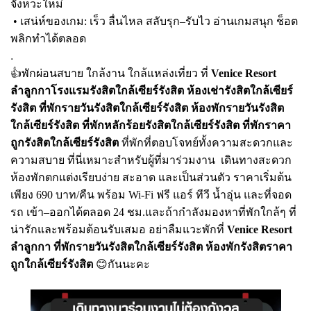
จังหวะใหม่
• เสน่ห์ของเกม: เร็ว ลื่นไหล สลับรุก–รับไว อ่านเกมสนุก ช็อต
พลิกทำได้ตลอด
.
👍พักผ่อนสบาย ใกล้งาน ใกล้แหล่งเที่ยว ที่
Venice Resort
ลำลูกกา
โรงแรมรังสิตใกล้เซียร์รังสิต ห้องเช่ารังสิตใกล้เซียร์
รังสิต
ที่พักรายวันรังสิตใกล้เซียร์รังสิต ห้องพักรายวันรังสิต
ใกล้เซียร์รังสิต ที่พักหลักร้อยรังสิตใกล้เซียร์รังสิต ที่พักราคา
ถูกรังสิตใกล้เซียร์รังสิต
ที่พักที่ตอบโจทย์ทั้งความสะดวกและ
ความสบาย ที่นี่เหมาะสำหรับผู้ที่มาร่วมงาน เดินทางสะดวก
ห้องพักตกแต่งเรียบง่าย สะอาด และเป็นส่วนตัว ราคาเริ่มต้น
เพียง 690 บาท/คืน พร้อม Wi-Fi ฟรี แอร์ ทีวี น้ำอุ่น และที่จอด
รถ เข้า–ออกได้ตลอด 24 ชม.และถ้ากำลังมองหาที่พักใกล้ๆ ที่
น่ารักและพร้อมต้อนรับเสมอ อย่าลืมแวะพักที่
Venice Resort
ลำลูกกา ที่พักรายวันรังสิต
ใกล้เซียร์รังสิต
ห้องพักรังสิตราคา
ถูก
ใกล้เซียร์รังสิต
😊กันนะคะ