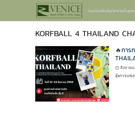
Skip
รีสอร์ทสไตล์บูติคย่านลำลู
to
content
KORFBALL 4 THAILAND CHA
🔥การก
THAIL
สิงหาคม
👍การแข่ง