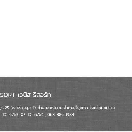
ORT เวนิส รีสอร์ท
์ 25 (ซอยร่วมสุข 4) ตำบลลาดสวาย อำเภอลำลูกกา จังหวัดปทมุธานี
02-101-6763, 02-101-6764 , 063-886-1988