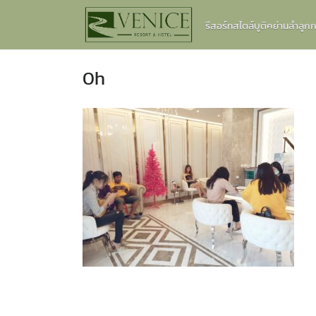
Skip
รีสอร์ทสไตล์บูติคย่านลำลู
to
content
0h