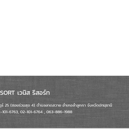
ORT เวนิส รีสอร์ท
์ 25 (ซอยร่วมสุข 4) ตำบลลาดสวาย อำเภอลำลูกกา จังหวัดปทมุธานี
02-101-6763, 02-101-6764 , 063-886-1988