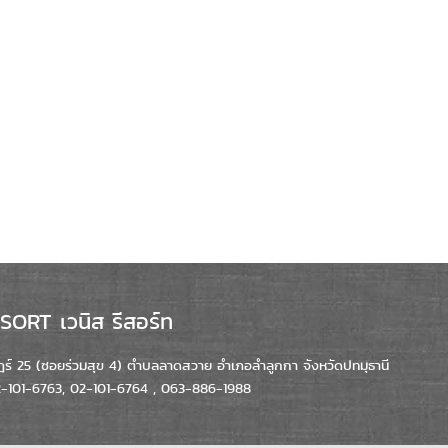
ORT เวนิส รีสอร์ท
์ 25 (ซอยร่วมสุข 4) ตำบลลาดสวาย อำเภอลำลูกกา จังหวัดปทมุธานี
02-101-6763, 02-101-6764 , 063-886-1988