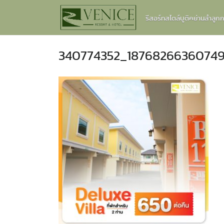
Skip
รีสอร์ทสไตล์บูติคย่านลำลู
to
content
340774352_1876826636074