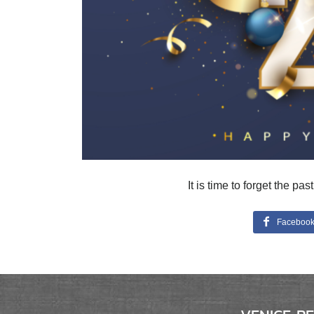
It is time to forget the p
Faceboo