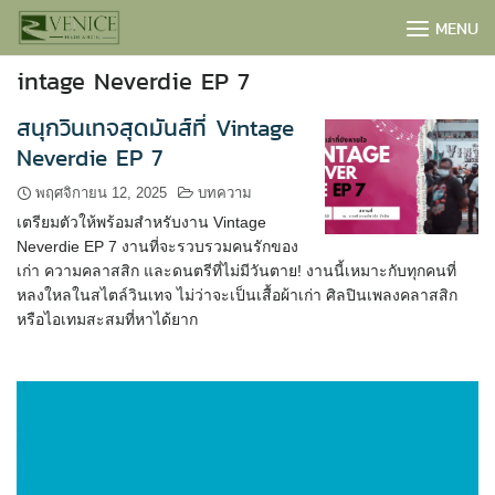
Skip
MENU
to
content
intage Neverdie EP 7
สนุกวินเทจสุดมันส์ที่ Vintage
Neverdie EP 7
พฤศจิกายน 12, 2025
บทความ
เตรียมตัวให้พร้อมสำหรับงาน Vintage
Neverdie EP 7 งานที่จะรวบรวมคนรักของ
เก่า ความคลาสสิก และดนตรีที่ไม่มีวันตาย! งานนี้เหมาะกับทุกคนที่
หลงใหลในสไตล์วินเทจ ไม่ว่าจะเป็นเสื้อผ้าเก่า ศิลปินเพลงคลาสสิก
หรือไอเทมสะสมที่หาได้ยาก
BOOK NOW